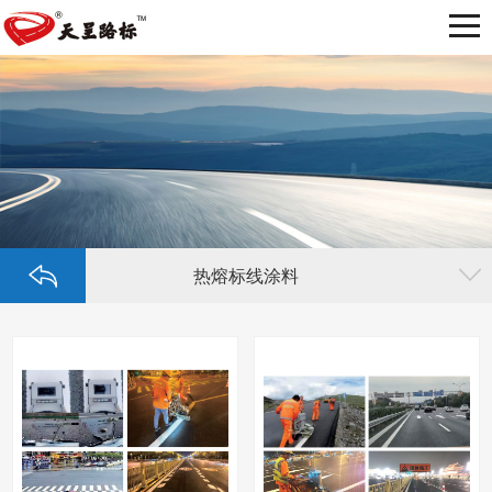
热熔标线涂料